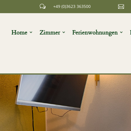
w
+49 (0)3623 363500

Home
Zimmer
Ferienwohnungen