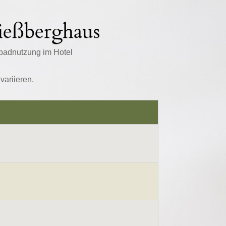
ießberghaus
enbadnutzung im Hotel
ariieren.